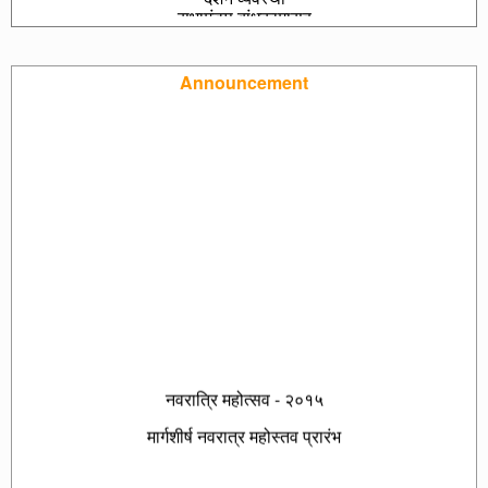
सभामंङप बांधकामासह
Announcement
नवरात्रि महोत्सव - २०१५
मार्गशीर्ष नवरात्र महोस्तव प्रारंभ